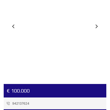
Previous
Ne
€ 100.000
942137624
Referencia:
1L520_homologo